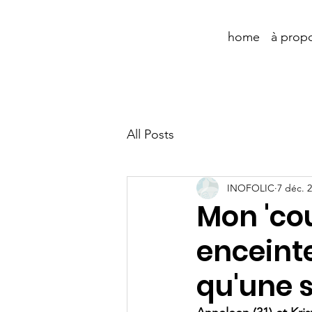
home
à prop
All Posts
INOFOLIC
7 déc. 
Mon 'co
enceint
qu'une s