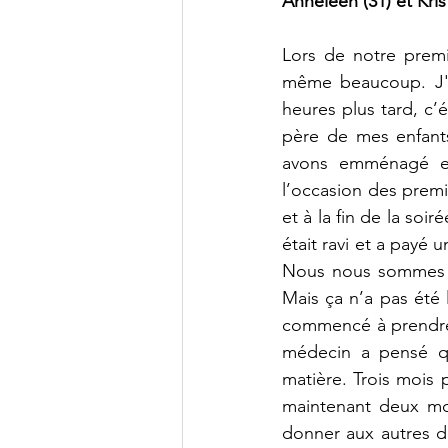
Anneleen (31) et Krist
Lors de notre premi
même beaucoup. J'a
heures plus tard, c’
père de mes enfants
avons emménagé en
l’occasion des premi
et à la fin de la soir
était ravi et a payé 
Nous nous sommes dit
Mais ça n’a pas été l
commencé à prendre I
médecin a pensé qu
matière. Trois mois p
maintenant deux moi
donner aux autres d