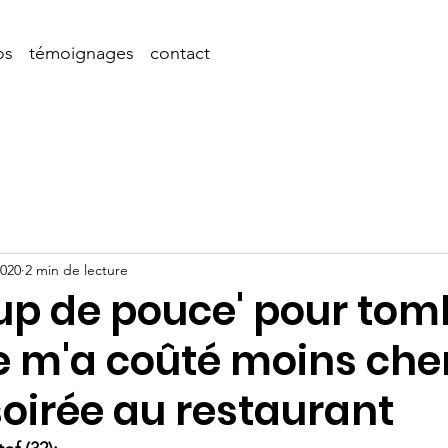
os
témoignages
contact
2020
2 min de lecture
up de pouce' pour tom
e m'a coûté moins che
oirée au restaurant