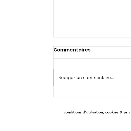
Commentaires
Rédigez un commentaire...
Avec Inofolic® et
détermination : une
grossesse attendue
conditions d'utilisation, cookies & priv