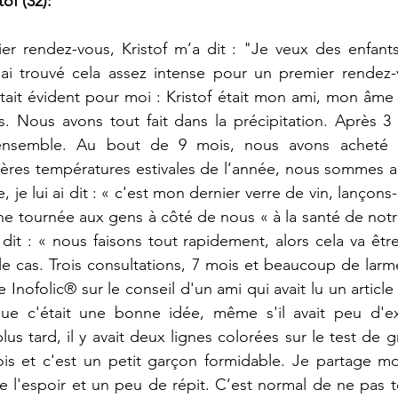
of (32):
er rendez-vous, Kristof m’a dit : "Je veux des enfants
i trouvé cela assez intense pour un premier rendez-
était évident pour moi : Kristof était mon ami, mon âme s
. Nous avons tout fait dans la précipitation. Après 3 
semble. Au bout de 9 mois, nous avons acheté u
ères températures estivales de l’année, nous sommes al
ée, je lui ai dit : « c'est mon dernier verre de vin, lançons-
une tournée aux gens à côté de nous « à la santé de notre
 : « nous faisons tout rapidement, alors cela va être 
e cas. Trois consultations, 7 mois et beaucoup de larmes
nofolic® sur le conseil d'un ami qui avait lu un article 
e c'était une bonne idée, même s'il avait peu d'ex
lus tard, il y avait deux lignes colorées sur le test de g
s et c'est un petit garçon formidable. Je partage mon
e l'espoir et un peu de répit. C’est normal de ne pas 