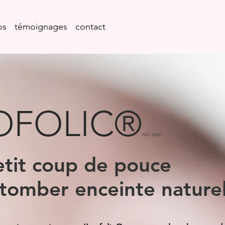
os
témoignages
contact
OFOLIC®
NUT 3356/1
etit coup de pouce
tomber enceinte nature