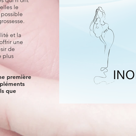
s qui n'ont
elles le
 possible
grossesse.
ité et la
ffrir une
ésir de
e plus
ne première
mpléments
els que