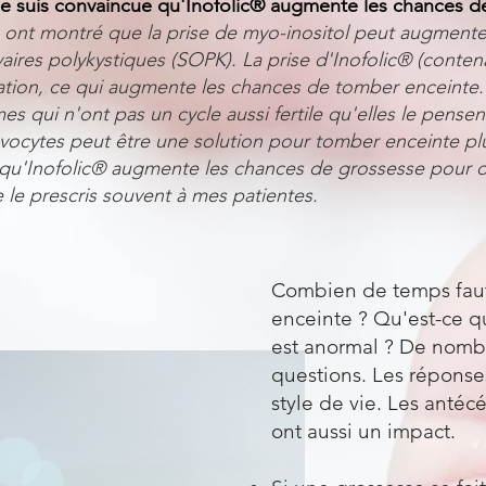
e suis convaincue qu'Inofolic® augmente les chances d
s ont montré que la prise de myo-inositol peut augmenter 
ires polykystiques (SOPK). La prise d'Inofolic® (conten
vulation, ce qui augmente les chances de tomber enceinte
qui n'ont pas un cycle aussi fertile qu'elles le pensent.
 ovocytes peut être une solution pour tomber enceinte p
ue qu'Inofolic® augmente les chances de grossesse pou
je le prescris souvent à mes patientes.
Combien de temps faut
enceinte ? Qu'est-ce qu
est anormal ? De nomb
questions. Les répons
style de vie. Les antéc
ont aussi un impact.