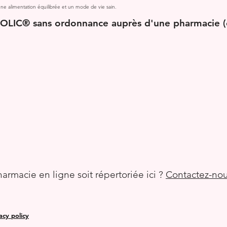
e alimentation équilibrée et un mode de vie sain.
OLIC® sans ordonnance auprès d'une pharmacie (e
armacie en ligne soit répertoriée ici ?
Contactez-nou
acy policy