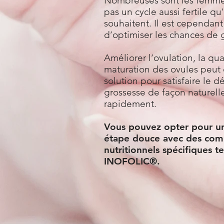
Nombreuses sont les femme
pas un cycle aussi fertile qu'
souhaitent. Il est cependant
d’optimiser les chances de 
Améliorer l’ovulation, la qual
maturation des ovules peut o
solution pour satisfaire le d
grossesse de façon naturell
rapidement.
Vous pouvez opter pour u
étape douce avec des co
nutritionnels spécifiques t
INOFOLIC®.