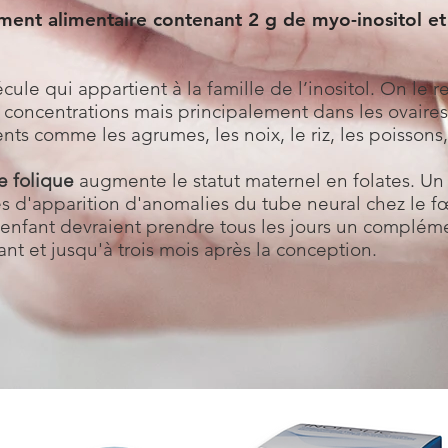
nt alimentaire contenant 2 g de myo-inositol et 
ule qui appartient à la famille de l’inositol. On le r
 concentrations mais principalement dans les ovaires
ts comme les agrumes, les noix, le riz, les poissons, l
e folique
augmente le statut maternel en folates. Un f
s d'apparition d'anomalies du tube neural chez le 
enfant devraient prendre tous les jours un complém
nt et jusqu'à trois mois après la conception.