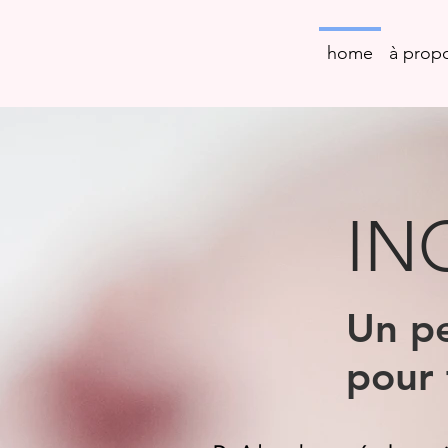
home
à prop
IN
Un p
pour 