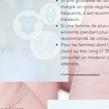
Si une grossesse se fai
malgré un cycle régulie
fréquents, il est reco
médecin.
Si une femme de plus d
enceinte pendant plus d
recommandé de consul
Pour les femmes dont le
jours) ou très long (> 
consulter un médecin 
attendre.
SOURCE:
www.gezondzwangerworden.be