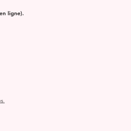
n ligne).
s.