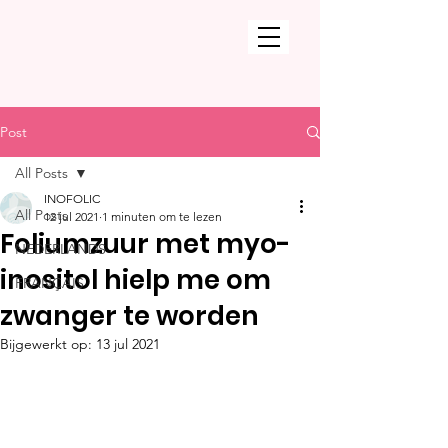
Post
All Posts
INOFOLIC
All Posts
12 jul 2021
1 minuten om te lezen
Foliumzuur met myo-
NEDERLANDS
inositol hielp me om
FRANÇAIS
zwanger te worden
Bijgewerkt op:
13 jul 2021