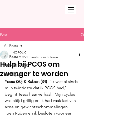
Post
All Posts
INOFOLIC
All Posts
7 okt 2025
1 minuten om te lezen
Hulp bij PCOS om
NEDERLANDS
zwanger te worden
FRANÇAIS
Yessa (30) & Ruben (34) - 
‘Ik wist al sinds 
mijn twintigste dat ik PCOS had,’ 
begint Tessa haar verhaal. ‘Mijn cyclus 
was altijd grillig en ik had vaak last van 
acne en gewichtsschommelingen. 
Toen Ruben en ik besloten voor een 