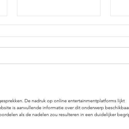
Eindelijk het verlossende
Hulp
nieuws: je bent zwanger!
zwa
esprekken. De nadruk op online entertainmentplatforms lijkt 
bsite is aanvullende informatie over dit onderwerp beschikbaar
ordelen als de nadelen zou resulteren in een duidelijker begri