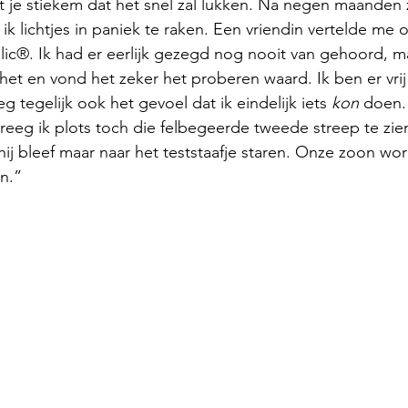
t je stiekem dat het snel zal lukken. Na negen maanden
ik lichtjes in paniek te raken. Een vriendin vertelde me o
lic®. Ik had er eerlijk gezegd nog nooit van gehoord, m
t en vond het zeker het proberen waard. Ik ben er vrij
 tegelijk ook het gevoel dat ik eindelijk iets 
kon
 doen.
eeg ik plots toch die felbegeerde tweede streep te zie
hij bleef maar naar het teststaafje staren. Onze zoon wo
n.”