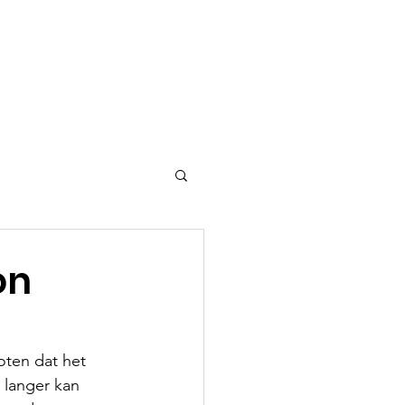
on
oten dat het 
 langer kan 