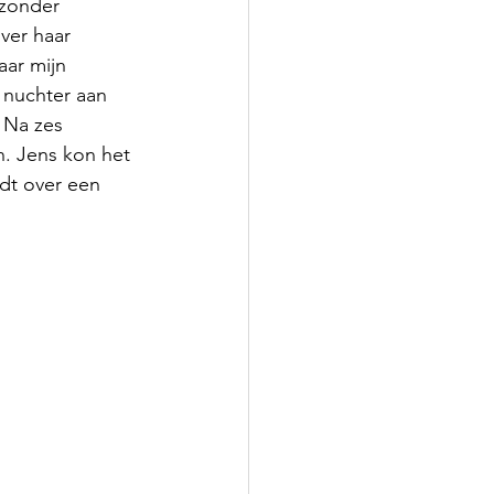
 zonder 
ver haar 
aar mijn 
 nuchter aan 
 Na zes 
n. Jens kon het 
rdt over een 