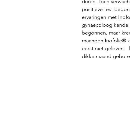
duren. Toch verwach
positieve test begon 
ervaringen met Inofo
gynaecoloog kende he
begonnen, maar kreeg
maanden Inofolic® kr
eerst niet geloven – 
dikke maand gebore