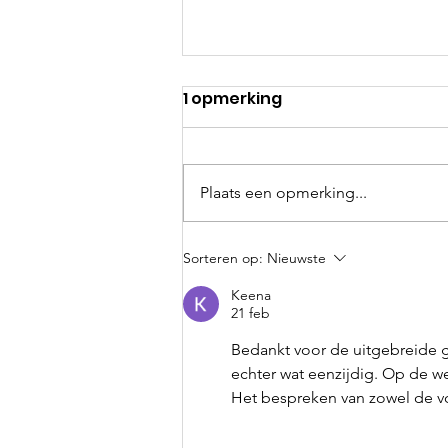
1 opmerking
Plaats een opmerking...
Zwanger na het gebruik
Sorteren op:
Nieuwste
van Inofolic®: dit is ons
Keena
verhaal
21 feb
Bedankt voor de uitgebreide g
echter wat eenzijdig. Op de we
Het bespreken van zowel de vo