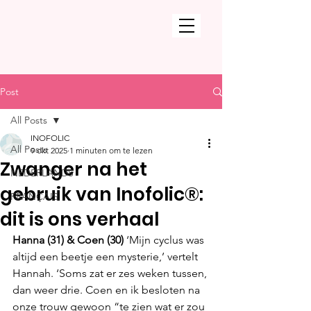
Post
All Posts
INOFOLIC
All Posts
9 okt 2025
1 minuten om te lezen
Zwanger na het
NEDERLANDS
gebruik van Inofolic®:
FRANÇAIS
dit is ons verhaal
Hanna (31) & Coen (30) 
‘Mijn cyclus was 
altijd een beetje een mysterie,’ vertelt 
Hannah. ‘Soms zat er zes weken tussen, 
dan weer drie. Coen en ik besloten na 
onze trouw gewoon “te zien wat er zou 