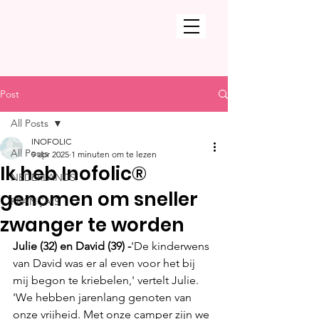
Post
All Posts
INOFOLIC
All Posts
9 apr 2025
1 minuten om te lezen
Ik heb Inofolic®
NEDERLANDS
genomen om sneller
FRANÇAIS
zwanger te worden
Julie (32) en David (39) -
'De kinderwens 
van David was er al even voor het bij 
mij begon te kriebelen,' vertelt Julie. 
'We hebben jarenlang genoten van 
onze vrijheid. Met onze camper zijn we 