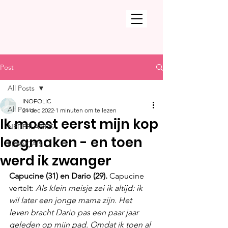
Post
All Posts
INOFOLIC
All Posts
21 dec 2022
1 minuten om te lezen
Ik moest eerst mijn kop
NEDERLANDS
leegmaken - en toen
FRANÇAIS
werd ik zwanger
Capucine (31) en Dario (29). 
Capucine 
vertelt: 
Als klein meisje zei ik altijd: ik 
wil later een jonge mama zijn. Het 
leven bracht Dario pas een paar jaar 
geleden op mijn pad. Omdat ik toen al 