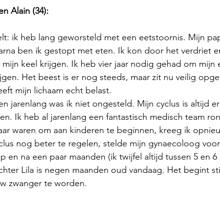
n Alain (34):
lt: ik heb lang geworsteld met een eetstoornis. Mijn pap
arna ben ik gestopt met eten. Ik kon door het verdriet e
ijn keel krijgen. Ik heb vier jaar nodig gehad om mijn 
ijgen. Het beest is er nog steeds, maar zit nu veilig opg
ft mijn lichaam echt belast. 
 jarenlang was ik niet ongesteld. Mijn cyclus is altijd er
n. Ik heb al jarenlang een fantastisch medisch team ro
laar waren om aan kinderen te beginnen, kreeg ik opni
lus nog beter te regelen, stelde mijn gynaecoloog voor
lp en na een paar maanden (ik twijfel altijd tussen 5 en 
hter Lila is negen maanden oud vandaag. Het begint sti
w zwanger te worden. 