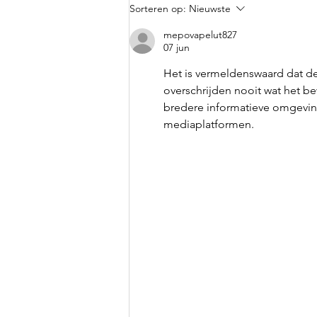
Zwanger na het gebruik
Sorteren op:
Nieuwste
van Inofolic®: dit is ons
mepovapelut827
verhaal
07 jun
Het is vermeldenswaard dat d
overschrijden nooit wat het b
bredere informatieve omgeving
mediaplatformen.