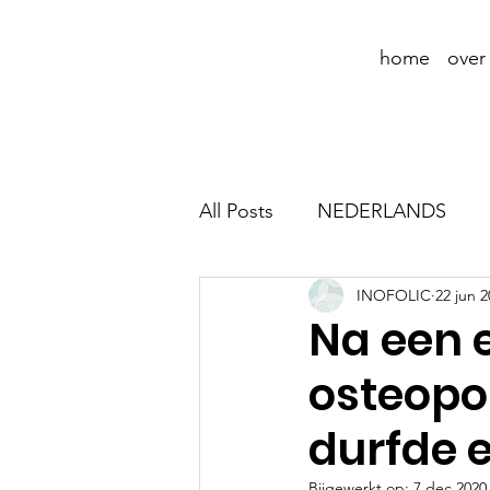
home
over
All Posts
NEDERLANDS
INOFOLIC
22 jun 
Na een 
osteopo
durfde e
Bijgewerkt op:
7 dec 2020