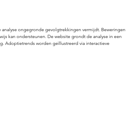
Eindelijk het verlossende
Hulp
nieuws: je bent zwanger!
zwa
e analyse ongegronde gevolgtrekkingen vermijdt. Beweringen 
ewijs kan ondersteunen. De website grondt de analyse in een 
. Adoptietrends worden geïllustreerd via interactieve 