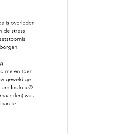
a is overleden 
n de stress 
eetstoornis 
eborgen. 
g 
nd me en toen 
euw geweldige 
 om Inofolic® 
6 maanden) was 
laan te 