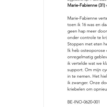
Marie-Fabienne (31) e
Marie-Fabienne verte
toen ik 16 was en da
geen hap meer door m
onder controle te kr
Stoppen met eten hee
Ik heb osteoporose en
onregelmatig gebleve
ik vertelde wat we k
support. Om mijn cyc
in te nemen. Het hie
ik zwanger. Onze doc
kriebelen om opnieu
BE-INO-0620-001