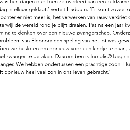
was tien dagen oud toen ze overleed aan een zeldzame h
ag in elkaar geklapt,’ vertelt Hadoum. ‘Er komt zoveel op
chter er niet meer is, het verwerken van rauw verdriet d
terwijl de wereld rond je blijft draaien. Pas na een jaar k
om na te denken over een nieuwe zwangerschap. Onder
robleem van Eleonora een speling van het lot was gewee
oen we besloten om opnieuw voor een kindje te gaan, wi
nel zwanger te geraken. Daarom ben ik Inofolic® begin
wanger. We hebben ondertussen een prachtige zoon: H
 opnieuw heel veel zon in ons leven gebracht.’ 