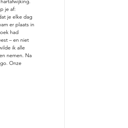
artafwijking. 
 je af: 
at je elke dag 
wam er plaats in 
zoek had 
st – en niet 
lde ik alle 
nen nemen. Na 
ugo. Onze 