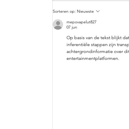
Zwanger na het gebruik
Sorteren op:
Nieuwste
van Inofolic®: dit is ons
mepovapelut827
verhaal
07 jun
Op basis van de tekst blijkt da
inferentiële stappen zijn tran
achtergrondinformatie over d
entertainmentplatformen.