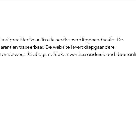
Eindelijk het verlossende
Hulp
nieuws: je bent zwanger!
zwa
t het precisieniveau in alle secties wordt gehandhaafd. De 
sparant en traceerbaar. De website levert diepgaandere 
it onderwerp. Gedragsmetrieken worden ondersteund door onl