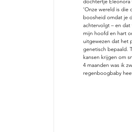
dochtertje Eleonora 
‘Onze wereld is die d
boosheid omdat je do
achtervolgt – en dat 
mijn hoofd en hart 
uitgewezen dat het p
genetisch bepaald. T
kansen krijgen om s
4 maanden was ik z
regenboogbaby heeft