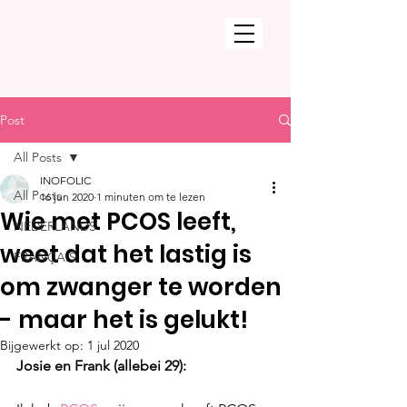
Post
All Posts
INOFOLIC
All Posts
16 jun 2020
1 minuten om te lezen
Wie met PCOS leeft,
NEDERLANDS
weet dat het lastig is
FRANÇAIS
om zwanger te worden
- maar het is gelukt!
Bijgewerkt op:
1 jul 2020
Josie en Frank (allebei 29):